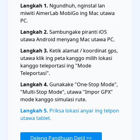
Langkah 1.
Ngundhuh, nginstal lan
miwiti AimerLab MobiGo ing Mac utawa
PC.
Langkah 2.
Sambungake piranti iOS
utawa Android menyang Mac utawa PC.
Langkah 3.
Ketik alamat / koordinat gps,
utawa klik ing peta kanggo milih lokasi
kanggo teleportasi ing "Mode
Teleportasi".
Langkah 4.
Gunakake "One-Stop Mode",
"Multi-Stop Mode", utawa "Impor GPX"
mode kanggo simulasi rute.
Langkah 5.
Priksa lokasi anyar ing telpon
utawa tablet.
Deleng Pandhuan Detil >>