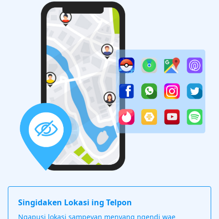
Singidaken Lokasi ing Telpon
Ngapusi lokasi sampeyan menyang ngendi wae