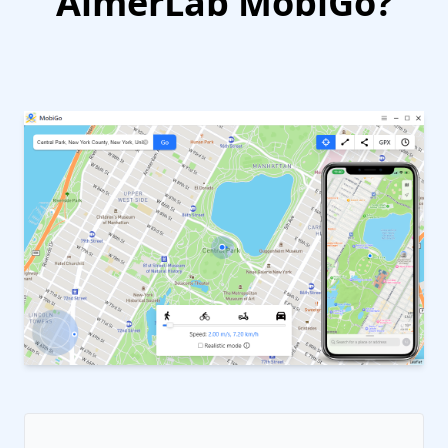
AimerLab MobiGo?